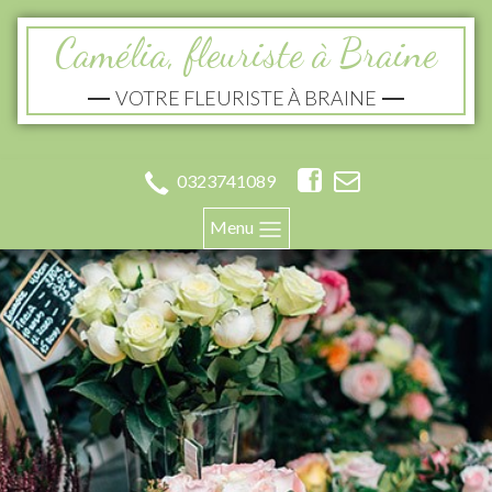
Camélia, fleuriste à Braine
VOTRE FLEURISTE À BRAINE
0323741089
Menu